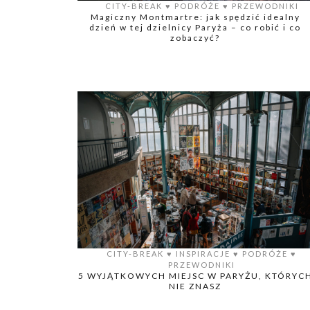
CITY-BREAK
♥️
PODRÓŻE
♥️
PRZEWODNIKI
Magiczny Montmartre: jak spędzić idealny
dzień w tej dzielnicy Paryża – co robić i co
zobaczyć?
CITY-BREAK
♥️
INSPIRACJE
♥️
PODRÓŻE
♥️
PRZEWODNIKI
5 WYJĄTKOWYCH MIEJSC W PARYŻU, KTÓRYC
NIE ZNASZ