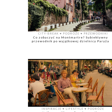
CITY-BREAK
♥️
PODRÓŻE
♥️
PRZEWODNIKI
Co zobaczyć na Montmartre? Subiektywny
przewodnik po wyjątkowej dzielnicy Paryża
INSPIRACJE
♥️
LIFESTYLE
♥️
PODRÓŻE