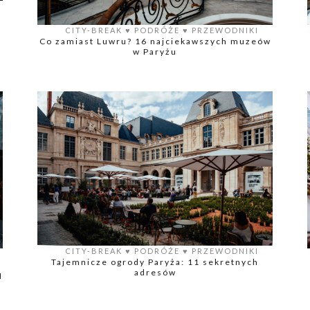
CITY-BREAK
♥️
PODRÓŻE
♥️
PRZEWODNIKI
Co zamiast Luwru? 16 najciekawszych muzeów
w Paryżu
CITY-BREAK
♥️
PODRÓŻE
♥️
PRZEWODNIKI
Tajemnicze ogrody Paryża: 11 sekretnych
adresów
H