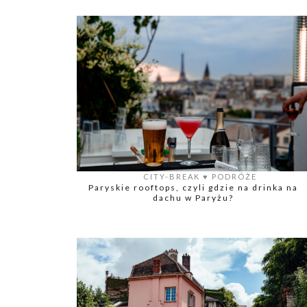
CITY-BREAK
♥️
PODRÓŻE
Paryskie rooftops, czyli gdzie na drinka na
dachu w Paryżu?