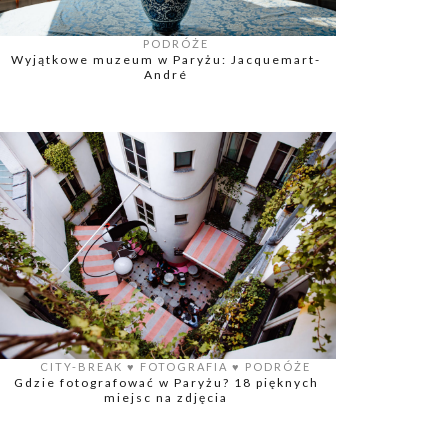
PODRÓŻE
Wyjątkowe muzeum w Paryżu: Jacquemart-
André
CITY-BREAK
♥️
FOTOGRAFIA
♥️
PODRÓŻE
Gdzie fotografować w Paryżu? 18 pięknych
miejsc na zdjęcia