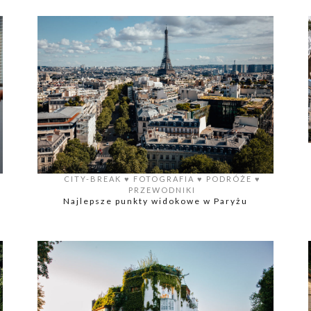
CITY-BREAK
♥️
FOTOGRAFIA
♥️
PODRÓŻE
♥️
PRZEWODNIKI
Najlepsze punkty widokowe w Paryżu