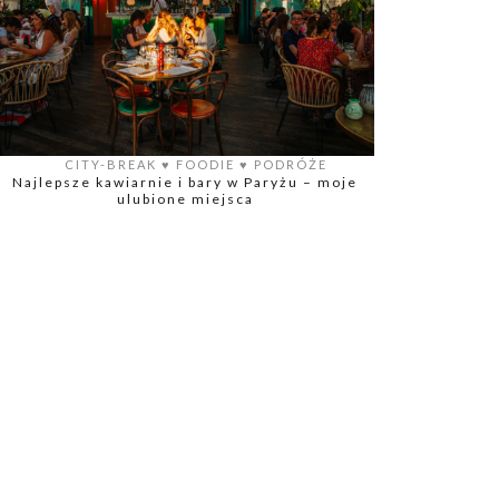
CITY-BREAK
♥️
FOODIE
♥️
PODRÓŻE
Najlepsze kawiarnie i bary w Paryżu – moje
ulubione miejsca