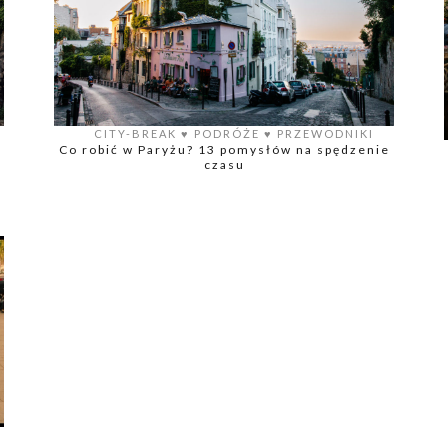
CITY-BREAK
♥️
PODRÓŻE
♥️
PRZEWODNIKI
Co robić w Paryżu? 13 pomysłów na spędzenie
czasu