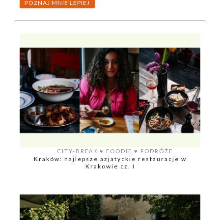
POZNAJ MNIE LEPIEJ
CITY-BREAK
♥️
FOODIE
♥️
PODRÓŻE
Kraków: najlepsze azjatyckie restauracje w
Krakowie cz. I