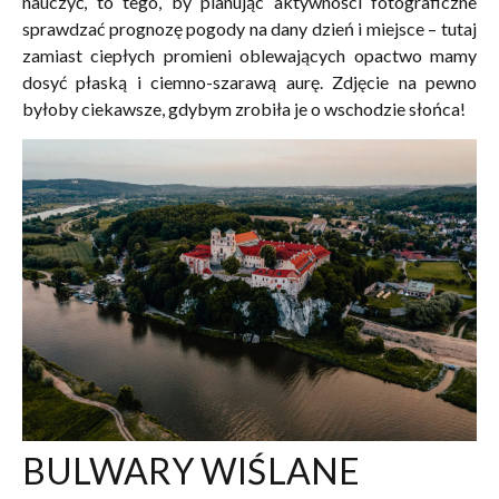
nauczyć, to tego, by planując aktywności fotograficzne
sprawdzać prognozę pogody na dany dzień i miejsce – tutaj
zamiast ciepłych promieni oblewających opactwo mamy
dosyć płaską i ciemno-szarawą aurę. Zdjęcie na pewno
byłoby ciekawsze, gdybym zrobiła je o wschodzie słońca!
BULWARY WIŚLANE