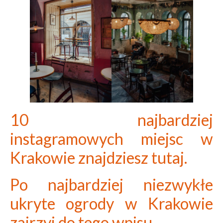
10 najbardziej
instagramowych miejsc w
Krakowie znajdziesz tutaj.
Po najbardziej niezwykłe
ukryte ogrody w Krakowie
zajrzyj do tego wpisu.