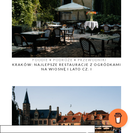
FOODIE
♥️
PODRÓŻE
♥️
PRZEWODNIKI
KRAKÓW: NAJLEPSZE RESTAURACJE Z OGRÓDKAMI
NA WIOSNĘ I LATO CZ. I