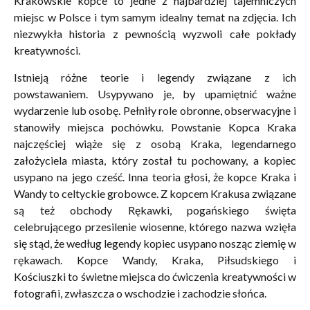
Krakowskie kopce to jedne z najbardziej tajemniczych
miejsc w Polsce i tym samym idealny temat na zdjęcia. Ich
niezwykła historia z pewnością wyzwoli całe pokłady
kreatywności.
Istnieją różne teorie i legendy związane z ich
powstawaniem. Usypywano je, by upamiętnić ważne
wydarzenie lub osobę. Pełniły role obronne, obserwacyjne i
stanowiły miejsca pochówku. Powstanie Kopca Kraka
najczęściej wiąże się z osobą Kraka, legendarnego
założyciela miasta, który został tu pochowany, a kopiec
usypano na jego cześć. Inna teoria głosi, że kopce Kraka i
Wandy to celtyckie grobowce. Z kopcem Krakusa związane
są też obchody Rękawki, pogańskiego święta
celebrującego przesilenie wiosenne, którego nazwa wzięła
się stąd, że według legendy kopiec usypano nosząc ziemię w
rękawach. Kopce Wandy, Kraka, Piłsudskiego i
Kościuszki to świetne miejsca do ćwiczenia kreatywności w
fotografii, zwłaszcza o wschodzie i zachodzie słońca.