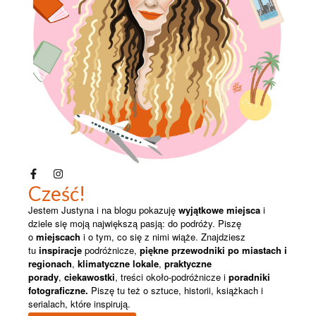
Cześć!
Jestem Justyna i na blogu pokazuję
wyjątkowe miejsca
i
dziele się moją największą pasją: do podróży. Piszę
o
miejscach
i o tym, co się z nimi wiąże. Znajdziesz
tu
inspiracje
podróżnicze,
piękne przewodniki po miastach i
regionach
,
klimatyczne lokale
,
praktyczne
porady
,
ciekawostki
, treści około-podróżnicze i
poradniki
fotograficzne.
Piszę
tu też o sztuce, historii, książkach i
serialach, które inspirują.