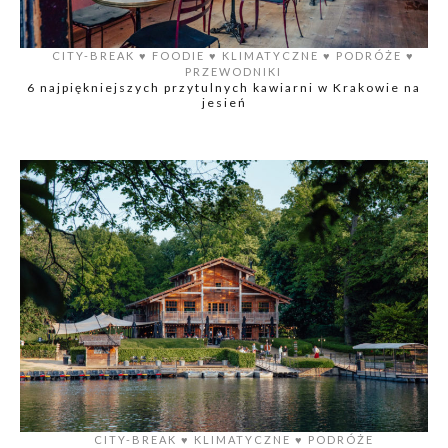
CITY-BREAK
♥️
FOODIE
♥️
KLIMATYCZNE
♥️
PODRÓŻE
♥️
PRZEWODNIKI
6 najpiękniejszych przytulnych kawiarni w Krakowie na
jesień
CITY-BREAK
♥️
KLIMATYCZNE
♥️
PODRÓŻE