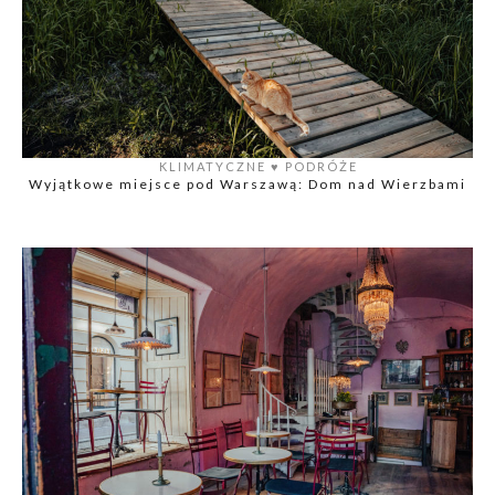
KLIMATYCZNE
♥️
PODRÓŻE
Wyjątkowe miejsce pod Warszawą: Dom nad Wierzbami