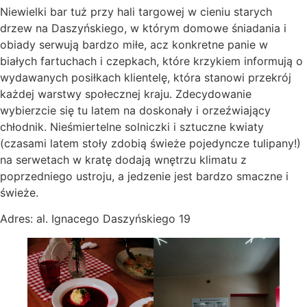
Niewielki bar tuż przy hali targowej w cieniu starych
drzew na Daszyńskiego, w którym domowe śniadania i
obiady serwują bardzo miłe, acz konkretne panie w
białych fartuchach i czepkach, które krzykiem informują o
wydawanych posiłkach klientelę, która stanowi przekrój
każdej warstwy społecznej kraju. Zdecydowanie
wybierzcie się tu latem na doskonały i orzeźwiający
chłodnik. Nieśmiertelne solniczki i sztuczne kwiaty
(czasami latem stoły zdobią świeże pojedyncze tulipany!)
na serwetach w kratę dodają wnętrzu klimatu z
poprzedniego ustroju, a jedzenie jest bardzo smaczne i
świeże.
Adres: al. Ignacego Daszyńskiego 19