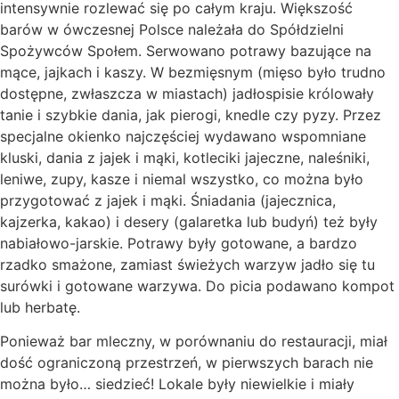
intensywnie rozlewać się po całym kraju. Większość
barów w ówczesnej Polsce należała do Spółdzielni
Spożywców Społem. Serwowano potrawy bazujące na
mące, jajkach i kaszy. W bezmięsnym (mięso było trudno
dostępne, zwłaszcza w miastach) jadłospisie królowały
tanie i szybkie dania, jak pierogi, knedle czy pyzy. Przez
specjalne okienko najczęściej wydawano wspomniane
kluski, dania z jajek i mąki, kotleciki jajeczne, naleśniki,
leniwe, zupy, kasze i niemal wszystko, co można było
przygotować z jajek i mąki. Śniadania (jajecznica,
kajzerka, kakao) i desery (galaretka lub budyń) też były
nabiałowo-jarskie. Potrawy były gotowane, a bardzo
rzadko smażone, zamiast świeżych warzyw jadło się tu
surówki i gotowane warzywa. Do picia podawano kompot
lub herbatę.
Ponieważ bar mleczny, w porównaniu do restauracji, miał
dość ograniczoną przestrzeń, w pierwszych barach nie
można było… siedzieć! Lokale były niewielkie i miały