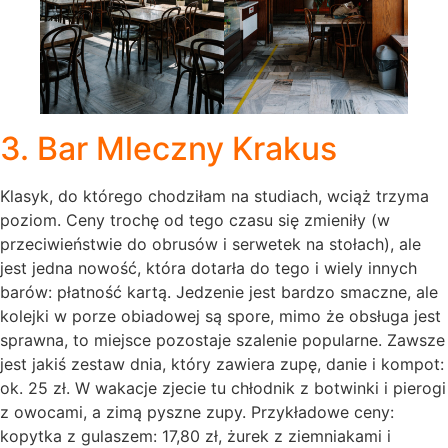
3. Bar Mleczny Krakus
Klasyk, do którego chodziłam na studiach, wciąż trzyma
poziom. Ceny trochę od tego czasu się zmieniły (w
przeciwieństwie do obrusów i serwetek na stołach), ale
jest jedna nowość, która dotarła do tego i wiely innych
barów: płatność kartą. Jedzenie jest bardzo smaczne, ale
kolejki w porze obiadowej są spore, mimo że obsługa jest
sprawna, to miejsce pozostaje szalenie popularne. Zawsze
jest jakiś zestaw dnia, który zawiera zupę, danie i kompot:
ok. 25 zł. W wakacje zjecie tu chłodnik z botwinki i pierogi
z owocami, a zimą pyszne zupy. Przykładowe ceny:
kopytka z gulaszem: 17,80 zł, żurek z ziemniakami i