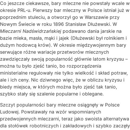
Co jeszcze ciekawsze, bary mleczne nie powstały wcale w
okresie PRL-u. Pierwszy bar mleczny w Polsce istniał już w
poprzednim stuleciu, a otworzył go w Warszawie przy
Nowym Świecie w roku 1896 Stanisław Dłużewski. W
Mleczarni Nadświdrzańskiej
podawano dania jarskie na
bazie mleka, masła, mąki i jajek (Dłużewski był rolnikiem i
dużym hodowcą krów). W okresie międzywojennym bary
serwujące różne wariacje przetworów mlecznych
zawdzięczały swoją popularność głównie latom kryzysu –
można tu było zjeść tanio, bo rozporządzenia
ministerialne regulowały nie tylko wielkość i skład potraw,
ale i ich ceny. Nic dziwnego więc, że w obliczu kryzysu i
biedy miejsca, w których można było zjeść tak tanio,
szybko stały się szalenie popularne i oblegane.
Szczyt popularności bary mleczne osiągnęły w Polsce
Ludowej. Powstawały na wzór wspomnianych
przedwojennych mleczarni, teraz jako swoista alternatywa
dla stołówek robotniczych i zakładowych i szybko zaczęły