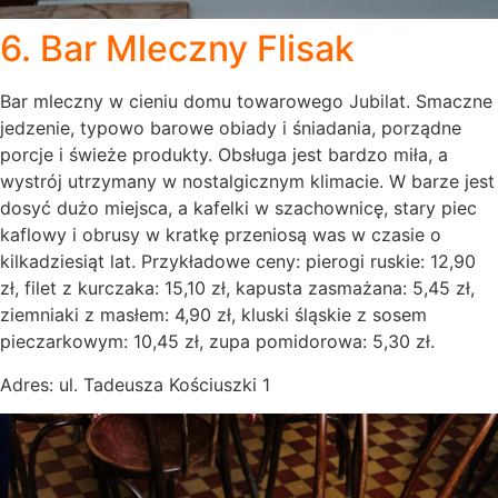
6. Bar Mleczny Flisak
Bar mleczny w cieniu domu towarowego Jubilat. Smaczne
jedzenie, typowo barowe obiady i śniadania, porządne
porcje i świeże produkty. Obsługa jest bardzo miła, a
wystrój utrzymany w nostalgicznym klimacie. W barze jest
dosyć dużo miejsca, a kafelki w szachownicę, stary piec
kaflowy i obrusy w kratkę przeniosą was w czasie o
kilkadziesiąt lat. Przykładowe ceny: pierogi ruskie: 12,90
zł, filet z kurczaka: 15,10 zł, kapusta zasmażana: 5,45 zł,
ziemniaki z masłem: 4,90 zł, kluski śląskie z sosem
pieczarkowym: 10,45 zł, zupa pomidorowa: 5,30 zł.
Adres: ul. Tadeusza Kościuszki 1