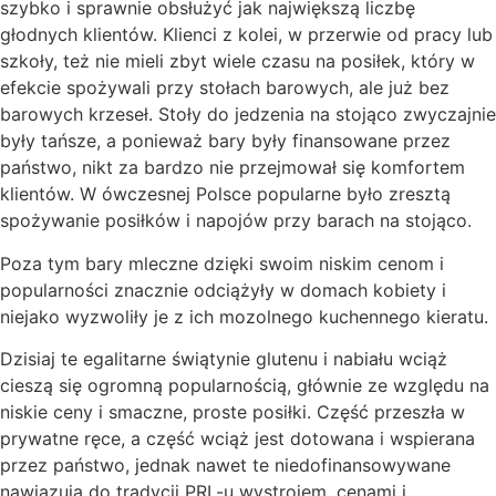
szybko i sprawnie obsłużyć jak największą liczbę
głodnych klientów. Klienci z kolei, w przerwie od pracy lub
szkoły, też nie mieli zbyt wiele czasu na posiłek, który w
efekcie spożywali przy stołach barowych, ale już bez
barowych krzeseł. Stoły do jedzenia na stojąco zwyczajnie
były tańsze, a ponieważ bary były finansowane przez
państwo, nikt za bardzo nie przejmował się komfortem
klientów. W ówczesnej Polsce popularne było zresztą
spożywanie posiłków i napojów przy barach na stojąco.
Poza tym bary mleczne dzięki swoim niskim cenom i
popularności znacznie odciążyły w domach kobiety i
niejako wyzwoliły je z ich mozolnego kuchennego kieratu.
Dzisiaj te egalitarne świątynie glutenu i nabiału wciąż
cieszą się ogromną popularnością, głównie ze względu na
niskie ceny i smaczne, proste posiłki. Część przeszła w
prywatne ręce, a część wciąż jest dotowana i wspierana
przez państwo, jednak nawet te niedofinansowywane
nawiązują do tradycji PRL-u wystrojem, cenami i