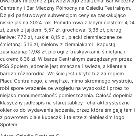
dwa bary mleczne z prawdziwego zdarzenia: Bar Mleczny
Centralny i Bar Mleczny Północny na Osiedlu Teatralnym.
Dzięki państwowym subwencjom ceny są zaskakująco
niskie jak na 2024 rok. Pomidorowa z lanym ciastem: 4,04
zł, żurek z jajkiem: 5,57 zł, grochowa: 3,36 zł, pierogi
leniwe: 7,72 zł, ruskie: 8,15 zł, placki ziemniaczane ze
śmietaną: 5,16 zł, mielony z ziemniakami i kapustą
zasmażaną: 17,98 zł, pierogi z truskawkami, śmietaną i
cukrem: 6,36 zł. W barze Centralnym zarządzanym przez
PSS Społem jedzenie jest smaczne i świeże, a klientela
bardzo różnorodna. Wejście jest ukryte tuż za rogiem
Placu Centralnego, a wnętrze, mimo skromnego wystroju,
robi spore wrażenie ze względu na wysokość i przez to
niejako monumentalność pomieszczenia. Całość dopełnia
klasyczny jadłospis na starej tablicy i charakterystyczne
okienko do wydawania jedzenia, przez które śmigają tam i
z powrotem białe kubeczki i talerze z niebieskim logo
Społem.