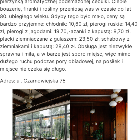
pierzynką aromatycznej podsmażonej cebulki. Ciepłe
boazerie, firanki i rośliny przeniosą was w czasie do lat
80. ubiegłego wieku. Gdyby tego było mało, ceny są
bardzo przyjemne: chłodnik: 10,60 zł, pierogi ruskie: 14,40
zł, pierogi z jagodami: 19,70, łazanki z kapustą: 8,70 zł,
placki ziemniaczane z gulaszem: 23,50 zł, schabowy z
ziemniakami i kapustą: 28,40 zł. Obsługa jest niezwykle
sprawna i miła, a w barze jest sporo miejsc, więc mimo
dużego ruchu podczas pory obiadowej, na posiłek i
miejsce nie czeka się długo.
Adres: ul. Czarnowiejska 75