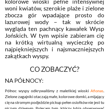
kolorowe wioski pełne intensywnej
woni kwiatów, szerokie plaże i zielone
zbocza gór wpadające prosto do
lazurowej wody – tak w skrócie
wygląda ten pachnący kawałek Wysp
Jońskich. W tym wpisie zabieram cię
na krótką wirtualną wycieczkę po
najpiękniejszych i najsmaczniejszych
zakątkach wyspy.
CO ZOBACZYĆ?
NA PÓŁNOCY:
Północ wyspy odkrywaliśmy z maleńkiej wioski
Afionas
.
Zielone zagajniki otaczają małe, kolorowe domki, a mijający
cię na stromym podjeździe pickup pełen osiołków nie jest tu
niczym dziwnym. Polecam tym, którzy lubią obserwować