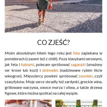
CO ZJEŚĆ?
Moim absolutnym hitem tego roku jest
feta
zapiekana w
pomidorach (czasem też z chilli). Poza klasykami serowymi,
jak feta i
haloumi
, polecam spróbować
saganaki
(smażony
ser krowi lub kozi) i
dolmades
(nadziewane ryżem liście
winogron). Mięsożercy powinni spróbować
souvlaki
, czyli
szaszłyków. Moje serce skradły też sardynki, greckie wina,
grillowane warzywa, owoce morza i oliwa, a także drzewa
figowe, które można spotkać na całej wyspie.