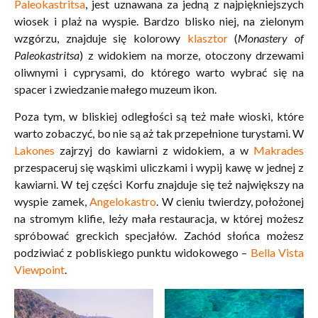
Paleokastritsa
, jest uznawana za jedną z najpiękniejszych
wiosek i plaż na wyspie. Bardzo blisko niej, na zielonym
wzgórzu, znajduje się kolorowy
klasztor
(
Monastery of
Paleokastritsa
) z widokiem na morze, otoczony drzewami
oliwnymi i cyprysami, do którego warto wybrać się na
spacer i zwiedzanie małego muzeum ikon.
Poza tym, w bliskiej odległości są też małe wioski, które
warto zobaczyć, bo nie są aż tak przepełnione turystami. W
Lakones
zajrzyj do kawiarni z widokiem, a w
Makrades
przespaceruj się wąskimi uliczkami i wypij kawę w jednej z
kawiarni. W tej części Korfu znajduje się też największy na
wyspie zamek,
Angelokastro
. W cieniu twierdzy, położonej
na stromym klifie, leży mała restauracja, w której możesz
spróbować greckich specjałów. Zachód słońca możesz
podziwiać z pobliskiego punktu widokowego –
Bella Vista
Viewpoint
.