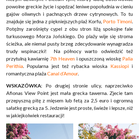
powolne greckie życie i spędzać leniwe popołudnia w cieniu
gajów oliwnych i pachnących drzew cytrynowych. To tu
znajduje się jedna z piękniejszych plaż Korfu,
Porto Timoni
.
Potężny zarośnięty cypel z obu stron liżą spokojne fale
turkusowego Morza Jońskiego. Do plaży wije się stroma
ścieżka, ale niemal pusty brzeg zdecydowanie wynagradza
trudy wspinaczki! Na północy warto odwiedzić też
przytulną kawiarnię
7th Heaven
i opuszczoną wioskę
Palia
Perithia
. Popularna jest też rybacka wioska
Kassiopi
i
romantyczna plaża
Canal d’Amour
.
WSKAZÓWKA
: Po drugiej stronie ulicy, naprzeciwko
Afionas View Point jest mała grecka tawerna. Zjecie tam
przepyszną pitę z mięsem lub fetą za 2,5 euro i ogromną
sałatkę grecką za 5. Jedzenie jest proste, świeże i lepsze, niż
w jakiejkolwiek restauracji!