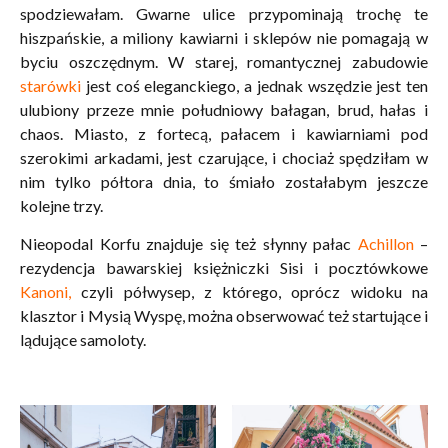
spodziewałam. Gwarne ulice przypominają trochę te
hiszpańskie, a miliony kawiarni i sklepów nie pomagają w
byciu oszczędnym. W starej, romantycznej zabudowie
starówki
jest coś eleganckiego, a jednak wszędzie jest ten
ulubiony przeze mnie południowy bałagan, brud, hałas i
chaos. Miasto, z fortecą, pałacem i kawiarniami pod
szerokimi arkadami, jest czarujące, i chociaż spędziłam w
nim tylko półtora dnia, to śmiało zostałabym jeszcze
kolejne trzy.
Nieopodal Korfu znajduje się też słynny pałac
Achillon
–
rezydencja bawarskiej księżniczki Sisi i pocztówkowe
Kanoni,
czyli półwysep, z którego, oprócz widoku na
klasztor i Mysią Wyspę, można obserwować też startujące i
lądujące samoloty.