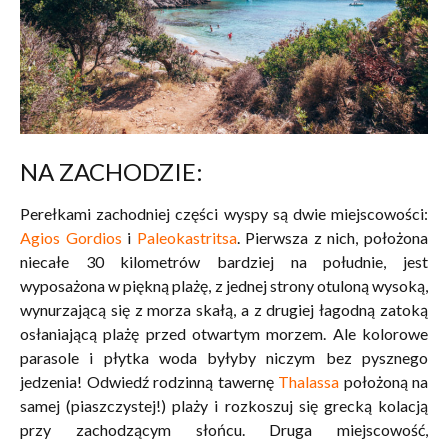
NA ZACHODZIE:
Perełkami zachodniej części wyspy są dwie miejscowości:
Agios Gordios
i
Paleokastritsa
. Pierwsza z nich, położona
niecałe 30 kilometrów bardziej na południe, jest
wyposażona w piękną plażę, z jednej strony otuloną wysoką,
wynurzającą się z morza skałą, a z drugiej łagodną zatoką
osłaniającą plażę przed otwartym morzem. Ale kolorowe
parasole i płytka woda byłyby niczym bez pysznego
jedzenia! Odwiedź rodzinną tawernę
Thalassa
położoną na
samej (piaszczystej!) plaży i rozkoszuj się grecką kolacją
przy zachodzącym słońcu. Druga miejscowość,