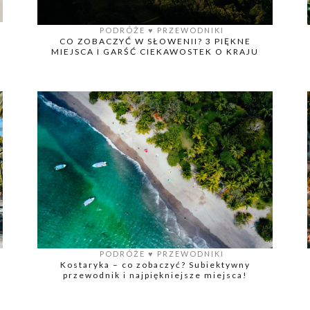
PODRÓŻE
♥️
PRZEWODNIKI
CO ZOBACZYĆ W SŁOWENII? 3 PIĘKNE
MIEJSCA I GARŚĆ CIEKAWOSTEK O KRAJU
PODRÓŻE
♥️
PRZEWODNIKI
Kostaryka – co zobaczyć? Subiektywny
przewodnik i najpiękniejsze miejsca!