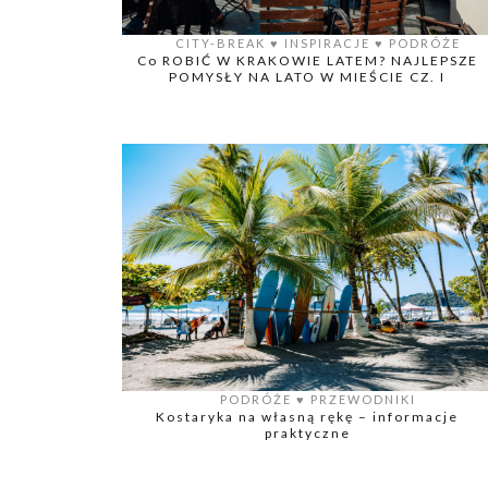
CITY-BREAK
♥️
INSPIRACJE
♥️
PODRÓŻE
Co ROBIĆ W KRAKOWIE LATEM? NAJLEPSZE
POMYSŁY NA LATO W MIEŚCIE CZ. I
PODRÓŻE
♥️
PRZEWODNIKI
Kostaryka na własną rękę – informacje
praktyczne