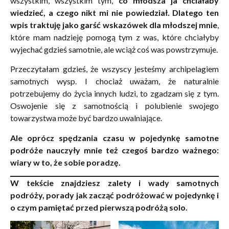
wszystkim, wszystkim tym,
co młodsza ja chciałaby
wiedzieć, a czego nikt mi nie powiedział. Dlatego ten
wpis traktuję jako garść wskazówek dla młodszej mnie
,
które mam nadzieję pomogą tym z was, które chciałyby
wyjechać gdzieś samotnie, ale wciąż coś was powstrzymuje.
Przeczytałam gdzieś, że wszyscy jesteśmy archipelagiem
samotnych wysp. I chociaż uważam, że naturalnie
potrzebujemy do życia innych ludzi, to zgadzam się z tym.
Oswojenie się z samotnością i polubienie swojego
towarzystwa może być bardzo uwalniające.
Ale oprócz spędzania czasu w pojedynkę samotne
podróże nauczyły mnie też czegoś bardzo ważnego:
wiary w to, że sobie poradzę.
W tekście znajdziesz zalety i wady samotnych
podróży, porady jak zacząć podróżować w pojedynkę i
o czym pamiętać przed pierwszą podróżą solo.