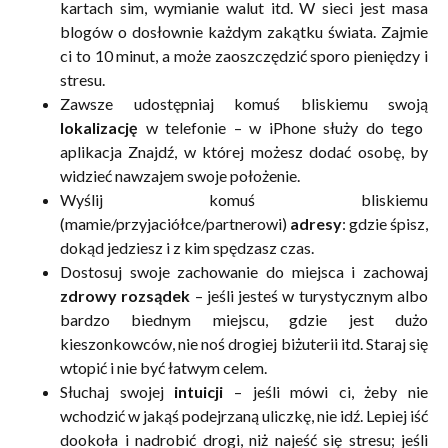
kartach sim, wymianie walut itd. W sieci jest masa
blogów o dosłownie każdym zakątku świata. Zajmie
ci to 10 minut, a może zaoszczędzić sporo pieniędzy i
stresu.
Zawsze udostępniaj
komuś
bliskiemu
swoją
lokalizację
w telefonie – w iPhone służy do tego
aplikacja Znajdź, w której możesz dodać osobę, by
widzieć nawzajem swoje położenie.
Wyślij komuś bliskiemu
(mamie/przyjaciółce/partnerowi)
adresy
: gdzie śpisz,
dokąd jedziesz i z kim spędzasz czas.
Dostosuj swoje zachowanie do miejsca i zachowaj
zdrowy rozsądek
– jeśli jesteś w turystycznym albo
bardzo biednym miejscu, gdzie jest dużo
kieszonkowców, nie noś drogiej biżuterii itd. Staraj się
wtopić i nie być łatwym celem.
Słuchaj swojej
intuicji
– jeśli mówi ci, żeby nie
wchodzić w jakąś podejrzaną uliczkę, nie idź. Lepiej iść
dookoła i nadrobić drogi, niż najeść się stresu; jeśli