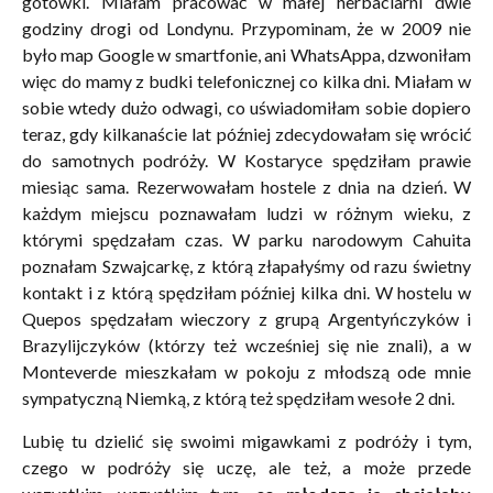
gotówki. Miałam pracować w małej herbaciarni dwie
godziny drogi od Londynu. Przypominam, że w 2009 nie
było map Google w smartfonie, ani WhatsAppa, dzwoniłam
więc do mamy z budki telefonicznej co kilka dni. Miałam w
sobie wtedy dużo odwagi, co uświadomiłam sobie dopiero
teraz, gdy kilkanaście lat później zdecydowałam się wrócić
do samotnych podróży. W Kostaryce spędziłam prawie
miesiąc sama. Rezerwowałam hostele z dnia na dzień. W
każdym miejscu poznawałam ludzi w różnym wieku, z
którymi spędzałam czas. W parku narodowym Cahuita
poznałam Szwajcarkę, z którą złapałyśmy od razu świetny
kontakt i z którą spędziłam później kilka dni. W hostelu w
Quepos spędzałam wieczory z grupą Argentyńczyków i
Brazylijczyków (którzy też wcześniej się nie znali), a w
Monteverde mieszkałam w pokoju z młodszą ode mnie
sympatyczną Niemką, z którą też spędziłam wesołe 2 dni.
Lubię tu dzielić się swoimi migawkami z podróży i tym,
czego w podróży się uczę, ale też, a może przede