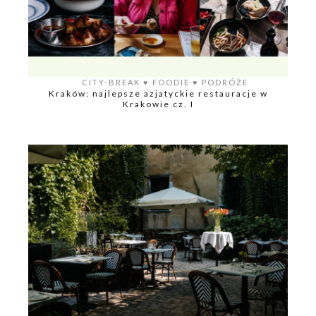
CITY-BREAK
♥️
FOODIE
♥️
PODRÓŻE
Kraków: najlepsze azjatyckie restauracje w
Krakowie cz. I