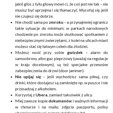
jakiś głos z tyłu głowy mówi ci, że coś jest nie tak – nie
musisz być uprzejma i się tłumaczyć. Wycofaj się, jeśli
nie czujesz się dobrze.
Nie chodź sama po
zmroku
– a przynajmniej ogranicz
takie sytuacje do minimum; w parkach narodowych
chodzenie po zmroku może skutkować spotkaniem z
niebezpiecznymi zwierzętami, z kolei na ulicach miast
możesz stać się łatwym celem dla złodziei.
Możesz nosić przy sobie
gwizdek
– alarm do
samoobrony albo gaz pieprzowy (uważaj na regulacje
w kraju docelowym), są też specjalne przenośne
zabezpieczenia do drzwi (door jammer).
Nie upijaj się
– jeśli wychodzisz sama pilnuj, czy
drinki, które dostajesz są zamknięte np. w puszce i nie
przesadzaj z alkoholem.
Korzystaj z
Ubera
, zamiast taksówek z ulicy.
Miej zawsze kopie
dokumenów
i ważnych informacji
w chmurze i na mailu: zdjęcia paszportu, polisy
ubezpieczeniowej, numery telefonów itd.