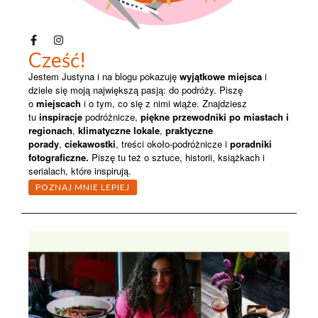
Cześć!
Jestem Justyna i na blogu pokazuję
wyjątkowe miejsca
i
dziele się moją największą pasją: do podróży. Piszę
o
miejscach
i o tym, co się z nimi wiąże. Znajdziesz
tu
inspiracje
podróżnicze,
piękne przewodniki po miastach i
regionach
,
klimatyczne lokale
,
praktyczne
porady
,
ciekawostki
, treści około-podróżnicze i
poradniki
fotograficzne.
Piszę
tu też o sztuce, historii, książkach i
serialach, które inspirują.
POZNAJ MNIE LEPIEJ