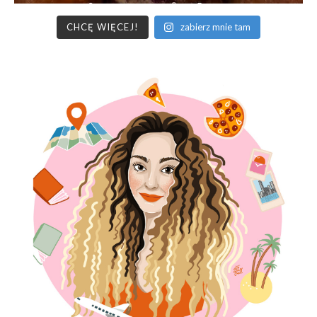
CHCĘ WIĘCEJ!
zabierz mnie tam