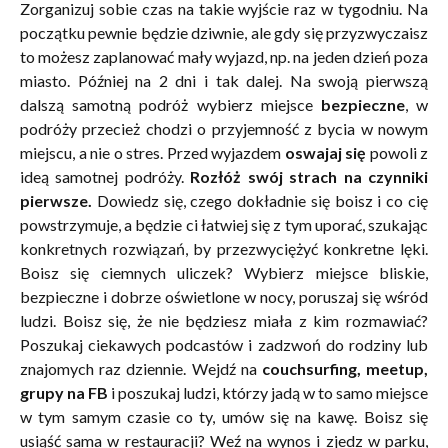
Zorganizuj sobie czas na takie wyjście raz w tygodniu. Na
początku pewnie będzie dziwnie, ale gdy się przyzwyczaisz
to możesz zaplanować mały wyjazd, np. na jeden dzień poza
miasto. Później na 2 dni i tak dalej. Na swoją pierwszą
dalszą samotną podróż wybierz miejsce
bezpieczne
, w
podróży przecież chodzi o przyjemność z bycia w nowym
miejscu, a nie o stres. Przed wyjazdem
oswajaj się
powoli z
ideą samotnej podróży.
Rozłóż swój strach na czynniki
pierwsze.
Dowiedz się, czego dokładnie się boisz i co cię
powstrzymuje, a będzie ci łatwiej się z tym uporać, szukając
konkretnych rozwiązań, by przezwyciężyć konkretne lęki.
Boisz się ciemnych uliczek? Wybierz miejsce bliskie,
bezpieczne i dobrze oświetlone w nocy, poruszaj się wśród
ludzi. Boisz się, że nie będziesz miała z kim rozmawiać?
Poszukaj ciekawych podcastów i zadzwoń do rodziny lub
znajomych raz dziennie. Wejdź na
couchsurfing, meetup,
grupy na FB
i poszukaj ludzi, którzy jadą w to samo miejsce
w tym samym czasie co ty, umów się na kawę. Boisz się
usiąść sama w restauracji? Weź na wynos i zjedz w parku,