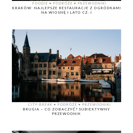
FOODIE
♥️
PODRÓŻE
♥️
PRZEWODNIKI
KRAKÓW: NAJLEPSZE RESTAURACJE Z OGRÓDKAMI
NA WIOSNĘ I LATO CZ. I
CITY-BREAK
♥️
PODRÓŻE
♥️
PRZEWODNIKI
BRUGIA – CO ZOBACZYĆ? SUBIEKTYWNY
PRZEWODNIK