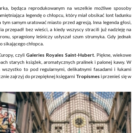
gurka, będąca reprodukowanym na wszelkie możliwe sposoby
miętniająca legendę o chłopcu, który miał obsikać lont ładunku
tym samym uratować miasto przed agresją. Inna legenda głosi,
a przepadł bez wieści, a kiedy wszyscy stracili już nadzieję na
tronu, spragniony leśniczy usłyszał szum strumyka. Gdy jednak
go sikającego chłopca.
uropy, czyli
Galeries Royales Saint-Hubert
. Piękne, wiekowe
ach starych książek, aromatycznych pralinek i palonej kawy. W
 a wszystko to pod regularnymi, delikatnymi fasadami i łukami
znie zajrzyj do przepięknej księgarni
Tropismes
i przenieś się w