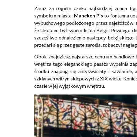
Zaraz za rogiem czeka najbardziej znana fi
symbolem miasta.
Maneken Pis
to fontanna upa
wybuchowego podłożonego przez najeźdźców, a 
że chłopiec był synem króla Belgii. Pewnego dni
szczęśliwe odnalezienie następcy belgijskiego 
przedarł się przez gęste zarośla, zobaczył nagie
Obok znajdziesz najstarsze centrum handlowe E
wnętrza tego eleganckiego pasażu wypełnia zap
środku znajdują się antykwariaty i kawiarnie,
szklanych witryn sklepowych z XIX wieku. Koniec
czasie w jej wyjątkowym wnętrzu.