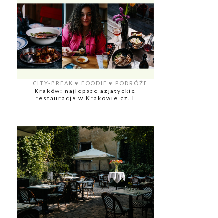
CITY-BREAK
♥️
FOODIE
♥️
PODRÓŻE
Kraków: najlepsze azjatyckie
restauracje w Krakowie cz. I