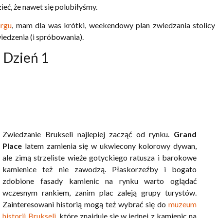
ieć, że nawet się polubiłyśmy.
urgu
, mam dla was krótki, weekendowy plan zwiedzania stolicy
wiedzenia (i spróbowania).
Dzień 1
Zwiedzanie Brukseli najlepiej zacząć od rynku.
Grand
Place
latem zamienia się w ukwiecony kolorowy dywan,
ale zimą strzeliste wieże gotyckiego ratusza i barokowe
kamienice też nie zawodzą. Płaskorzeźby i bogato
zdobione fasady kamienic na rynku warto oglądać
wczesnym rankiem, zanim plac zaleją grupy turystów.
Zainteresowani historią mogą też wybrać się do
muzeum
historii Brukseli
, które znajduje się w jednej z kamienic na