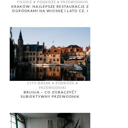
FOODIE
♥️
PODRÓŻE
♥️
PRZEWODNIKI
KRAKÓW: NAJLEPSZE RESTAURACJE Z
OGRÓDKAMI NA WIOSNĘ I LATO CZ. I
CITY-BREAK
♥️
PODRÓŻE
♥️
PRZEWODNIKI
BRUGIA – CO ZOBACZYĆ?
SUBIEKTYWNY PRZEWODNIK