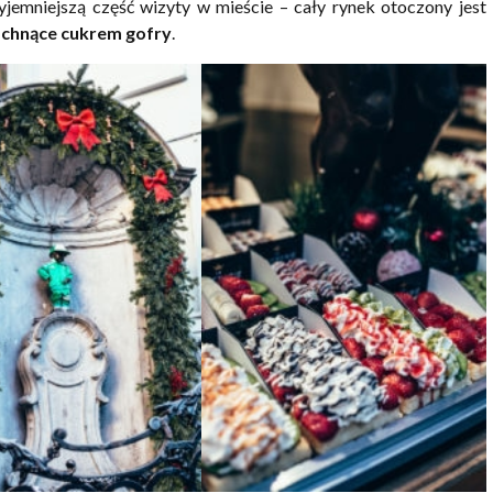
yjemniejszą część wizyty w mieście – cały rynek otoczony jest
achnące cukrem gofry
.