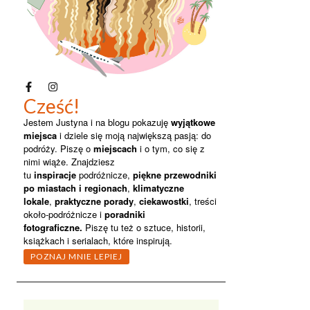
Cześć!
Jestem Justyna i na blogu pokazuję
wyjątkowe
miejsca
i dziele się moją największą pasją: do
podróży. Piszę o
miejscach
i o tym, co się z
nimi wiąże. Znajdziesz
tu
inspiracje
podróżnicze,
piękne przewodniki
po miastach i regionach
,
klimatyczne
lokale
,
praktyczne porady
,
ciekawostki
, treści
około-podróżnicze i
poradniki
fotograficzne.
Piszę
tu też o sztuce, historii,
książkach i serialach, które inspirują.
POZNAJ MNIE LEPIEJ