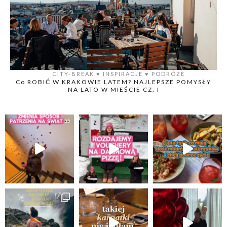
CITY-BREAK
♥️
INSPIRACJE
♥️
PODRÓŻE
Co ROBIĆ W KRAKOWIE LATEM? NAJLEPSZE POMYSŁY
NA LATO W MIEŚCIE CZ. I