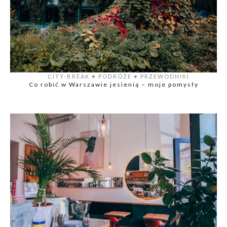
CITY-BREAK
♥️
PODRÓŻE
♥️
PRZEWODNIKI
Co robić w Warszawie jesienią – moje pomysły