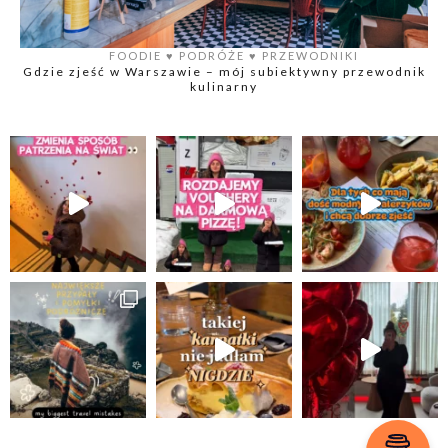
FOODIE
♥️
PODRÓŻE
♥️
PRZEWODNIKI
Gdzie zjeść w Warszawie – mój subiektywny przewodnik
kulinarny