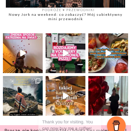
PODRÓŻE
♥️
PRZEWODNIKI
Nowy Jork na weekend: co zobaczyć? Mój subiektywny
mini przewodnik
Proszę, nie kopiuj zawartości bloga bez mojej zgody |