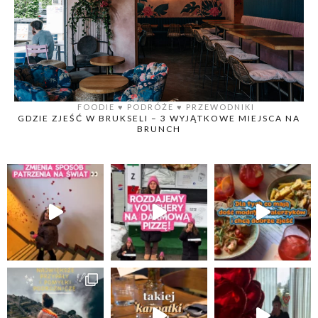
FOODIE
♥️
PODRÓŻE
♥️
PRZEWODNIKI
GDZIE ZJEŚĆ W BRUKSELI – 3 WYJĄTKOWE MIEJSCA NA
BRUNCH