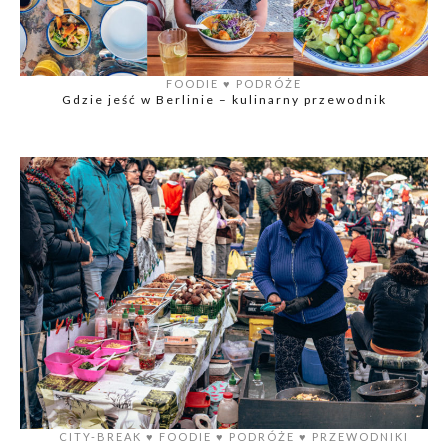
FOODIE
♥️
PODRÓŻE
Gdzie jeść w Berlinie – kulinarny przewodnik
CITY-BREAK
♥️
FOODIE
♥️
PODRÓŻE
♥️
PRZEWODNIKI