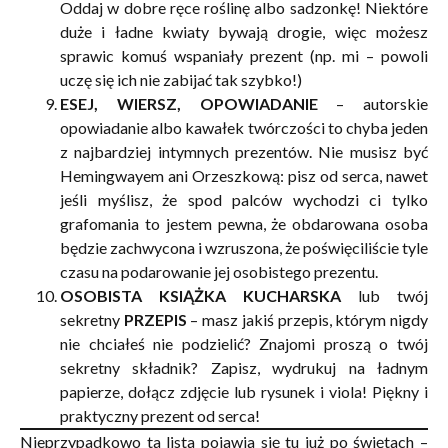
Oddaj w dobre ręce roślinę albo sadzonkę! Niektóre
duże i ładne kwiaty bywają drogie, więc możesz
sprawic komuś wspaniały prezent (np. mi – powoli
uczę się ich nie zabijać tak szybko!)
ESEJ, WIERSZ, OPOWIADANIE
– autorskie
opowiadanie albo kawałek twórczości to chyba jeden
z najbardziej intymnych prezentów. Nie musisz być
Hemingwayem ani Orzeszkową: pisz od serca, nawet
jeśli myślisz, że spod palców wychodzi ci tylko
grafomania to jestem pewna, że obdarowana osoba
będzie zachwycona i wzruszona, że poświęciliście tyle
czasu na podarowanie jej osobistego prezentu.
OSOBISTA
KSIĄŻKA KUCHARSKA
lub twój
sekretny
PRZEPIS
– masz jakiś przepis, którym nigdy
nie chciałeś nie podzielić? Znajomi proszą o twój
sekretny składnik? Zapisz, wydrukuj na ładnym
papierze, dołącz zdjęcie lub rysunek i viola! Piękny i
praktyczny prezent od serca!
Nieprzypadkowo ta lista pojawia się tu już po świętach –