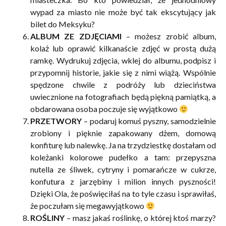
wypad za miasto nie może być tak ekscytujący jak
bilet do Meksyku?
ALBUM ZE ZDJĘCIAMI
– możesz zrobić album,
kolaż lub oprawić kilkanaście zdjęć w prostą dużą
ramkę. Wydrukuj zdjęcia, wklej do albumu, podpisz i
przypomnij historie, jakie się z nimi wiążą. Wspólnie
spędzone chwile z podróży lub dzieciństwa
uwiecznione na fotografiach będą piękną pamiątką, a
obdarowana osoba poczuje się wyjątkowo
PRZETWORY
– podaruj komuś pyszny, samodzielnie
zrobiony i pięknie zapakowany dżem, domową
konfiturę lub nalewkę. Ja na trzydziestkę dostałam od
koleżanki kolorowe pudełko a tam: przepyszna
nutella ze śliwek, cytryny i pomarańcze w cukrze,
konfutura z jarzębiny i milion innych pyszności!
Dzięki Ola, że poświęciłaś na to tyle czasu i sprawiłaś,
że poczułam się megawyjątkowo
ROŚLINY
– masz jakaś roślinkę, o której ktoś marzy?