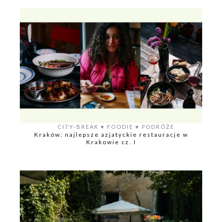
CITY-BREAK
♥️
FOODIE
♥️
PODRÓŻE
Kraków: najlepsze azjatyckie restauracje w
Krakowie cz. I