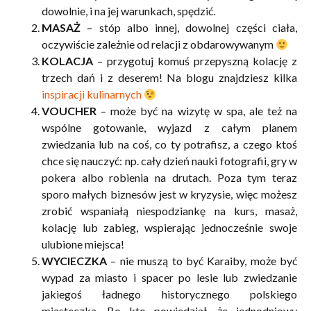
dowolnie, i na jej warunkach, spędzić.
MASAŻ
– stóp albo innej, dowolnej części ciała,
oczywiście zależnie od relacji z obdarowywanym
KOLACJA
– przygotuj komuś przepyszną kolację z
trzech dań i z deserem! Na blogu znajdziesz kilka
inspiracji kulinarnych
VOUCHER
– może być na wizytę w spa, ale też na
wspólne gotowanie, wyjazd z całym planem
zwiedzania lub na coś, co ty potrafisz, a czego ktoś
chce się nauczyć: np. cały dzień nauki fotografii, gry w
pokera albo robienia na drutach. Poza tym teraz
sporo małych biznesów jest w kryzysie, więc możesz
zrobić wspaniałą niespodziankę na kurs, masaż,
kolację lub zabieg, wspierając jednocześnie swoje
ulubione miejsca!
WYCIECZKA
– nie muszą to być Karaiby, może być
wypad za miasto i spacer po lesie lub zwiedzanie
jakiegoś ładnego historycznego polskiego
miasteczka. Bo kto powiedział, że jednodniowy