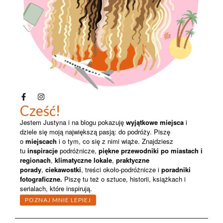
Cześć!
Jestem Justyna i na blogu pokazuję
wyjątkowe miejsca
i
dziele się moją największą pasją: do podróży. Piszę
o
miejscach
i o tym, co się z nimi wiąże. Znajdziesz
tu
inspiracje
podróżnicze,
piękne przewodniki po miastach i
regionach
,
klimatyczne lokale
,
praktyczne
porady
,
ciekawostki
, treści około-podróżnicze i
poradniki
fotograficzne.
Piszę
tu też o sztuce, historii, książkach i
serialach, które inspirują.
POZNAJ MNIE LEPIEJ