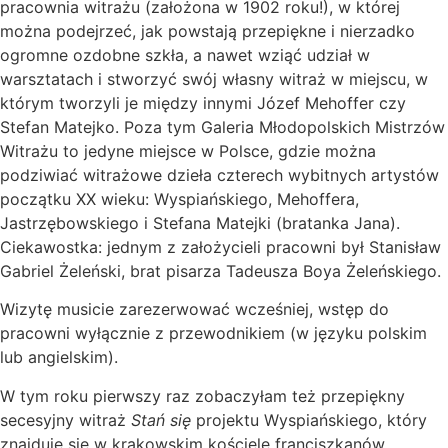
pracownia witrażu (założona w 1902 roku!), w której
można podejrzeć, jak powstają przepiękne i nierzadko
ogromne ozdobne szkła, a nawet wziąć udział w
warsztatach i stworzyć swój własny witraż w miejscu, w
którym tworzyli je między innymi Józef Mehoffer czy
Stefan Matejko. Poza tym Galeria Młodopolskich Mistrzów
Witrażu to jedyne miejsce w Polsce, gdzie można
podziwiać witrażowe dzieła czterech wybitnych artystów
początku XX wieku: Wyspiańskiego, Mehoffera,
Jastrzębowskiego i Stefana Matejki (bratanka Jana).
Ciekawostka: jednym z założycieli pracowni był Stanisław
Gabriel Żeleński, brat pisarza Tadeusza Boya Żeleńskiego.
Wizytę musicie zarezerwować wcześniej, wstęp do
pracowni wyłącznie z przewodnikiem (w języku polskim
lub angielskim).
W tym roku pierwszy raz zobaczyłam też przepiękny
secesyjny witraż
Stań się
projektu Wyspiańskiego, który
znajduje się w krakowskim kościele franciszkanów.