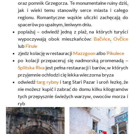
oraz pomnik Grzegorza. Te monumentalne ruiny dziś,
jak i wieki temu stanowiły serce miasta i całego
regionu. Romantyczne wąskie uliczki zachęcają do
spacerów po upalnym, leniwym dniu.
poplażuj – odwiedź jedną z plaż, na których turyści
wypoczywają obok mieszkańców:
Bačvice
,
Ovčice
lub
Firule
zjedz kolację w restauracji
Mazzgoon
albo
Pikulece
po kolacji przepaceruj się nadmorską promenadą –
Splitska Riva
jest pełna restauracji i barów, w których
przyjemnie ochłodzi cię lekka wieczorna bryza
odwiedź
targ rybny
i targ Stari Pazar i uroń łezkę, że
nie możesz kupić i zabrać do domu kilku kilogramów
tych przepysznie świeżych warzyw, owoców morza i
ryb