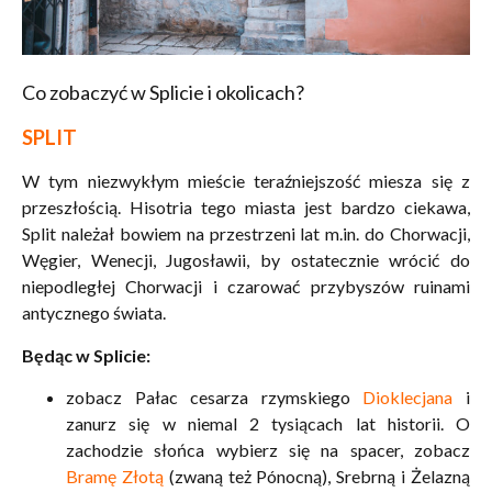
Co zobaczyć w Splicie i okolicach?
SPLIT
W tym niezwykłym mieście teraźniejszość miesza się z
przeszłością. Hisotria tego miasta jest bardzo ciekawa,
Split należał bowiem na przestrzeni lat m.in. do Chorwacji,
Węgier, Wenecji, Jugosławii, by ostatecznie wrócić do
niepodległej Chorwacji i czarować przybyszów ruinami
antycznego świata.
Będąc w Splicie:
zobacz Pałac cesarza rzymskiego
Dioklecjana
i
zanurz się w niemal 2 tysiącach lat historii. O
zachodzie słońca wybierz się na spacer, zobacz
Bramę Złotą
(zwaną też Pónocną), Srebrną i Żelazną