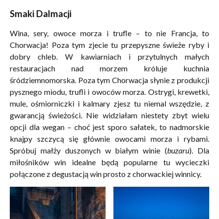
Smaki Dalmacji
Wina, sery, owoce morza i trufle – to nie Francja, to
Chorwacja! Poza tym zjecie tu przepyszne świeże ryby i
dobry chleb. W kawiarniach i przytulnych małych
restauracjach nad morzem króluje kuchnia
śródziemnomorska. Poza tym Chorwacja słynie z produkcji
pysznego miodu, trufli i owoców morza. Ostrygi, krewetki,
mule, ośmiorniczki i kalmary zjesz tu niemal wszędzie, z
gwarancją świeżości. Nie widziałam niestety zbyt wielu
opcji dla wegan – choć jest sporo sałatek, to nadmorskie
knajpy szczycą się głównie owocami morza i rybami.
Spróbuj małży duszonych w białym winie (
buzaru
). Dla
miłośników win idealne będą popularne tu wycieczki
połączone z degustacją win prosto z chorwackiej winnicy.