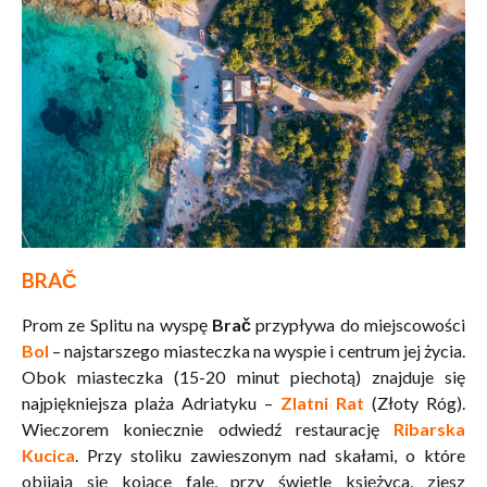
BRAČ
Prom ze Splitu na wyspę
Brač
przypływa do miejscowości
Bol
– najstarszego miasteczka na wyspie i centrum jej życia.
Obok miasteczka (15-20 minut piechotą) znajduje się
najpiękniejsza plaża Adriatyku –
Zlatni Rat
(Złoty Róg).
Wieczorem koniecznie odwiedź restaurację
Ribarska
Kucica
. Przy stoliku zawieszonym nad skałami, o które
obijają się kojące fale, przy świetle księżyca, zjesz