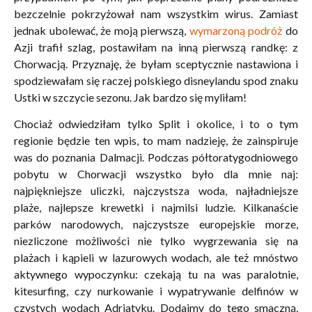
bezczelnie pokrzyżował nam wszystkim wirus. Zamiast
jednak ubolewać, że moją pierwszą,
wymarzoną podróż
do
Azji trafił szlag, postawiłam na inną pierwszą randkę: z
Chorwacją. Przyznaję, że byłam sceptycznie nastawiona i
spodziewałam się raczej polskiego disneylandu spod znaku
Ustki w szczycie sezonu. Jak bardzo się myliłam!
Chociaż odwiedziłam tylko Split i okolice, i to o tym
regionie będzie ten wpis, to mam nadzieję, że zainspiruje
was do poznania Dalmacji. Podczas półtoratygodniowego
pobytu w Chorwacji wszystko było dla mnie naj:
najpiękniejsze uliczki, najczystsza woda, najładniejsze
plaże, najlepsze krewetki i najmilsi ludzie. Kilkanaście
parków narodowych, najczystsze europejskie morze,
niezliczone możliwości nie tylko wygrzewania się na
plażach i kąpieli w lazurowych wodach, ale też mnóstwo
aktywnego wypoczynku: czekają tu na was paralotnie,
kitesurfing, czy nurkowanie i wypatrywanie delfinów w
czystych wodach Adriatyku. Dodajmy do tego smaczną,