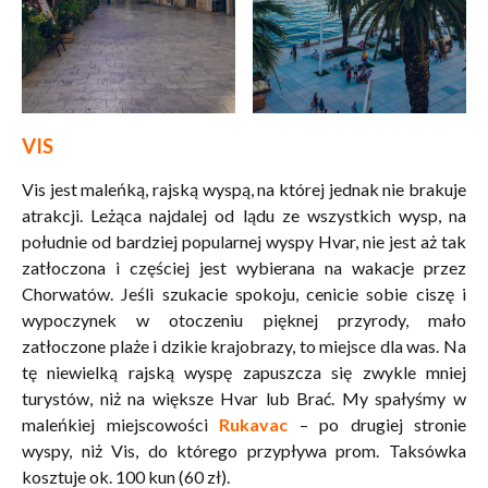
VIS
Vis jest maleńką, rajską wyspą, na której jednak nie brakuje
atrakcji. Leżąca najdalej od lądu ze wszystkich wysp, na
południe od bardziej popularnej wyspy Hvar, nie jest aż tak
zatłoczona i częściej jest wybierana na wakacje przez
Chorwatów. Jeśli szukacie spokoju, cenicie sobie ciszę i
wypoczynek w otoczeniu pięknej przyrody, mało
zatłoczone plaże i dzikie krajobrazy, to miejsce dla was. Na
tę niewielką rajską wyspę zapuszcza się zwykle mniej
turystów, niż na większe Hvar lub Brać. My spałyśmy w
maleńkiej miejscowości
Rukavac
– po drugiej stronie
wyspy, niż Vis, do którego przypływa prom. Taksówka
kosztuje ok. 100 kun (60 zł).