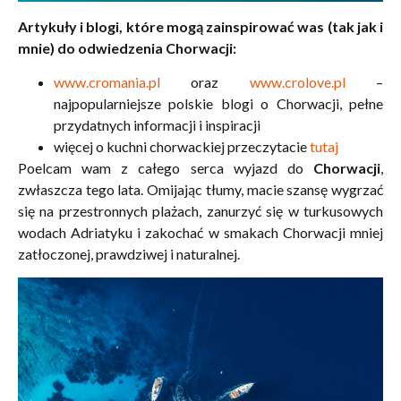
Artykuły i blogi, które mogą zainspirować was (tak jak i
mnie) do odwiedzenia Chorwacji:
www.cromania.pl
oraz
www.crolove.pl
–
najpopularniejsze polskie blogi o Chorwacji, pełne
przydatnych informacji i inspiracji
więcej o kuchni chorwackiej przeczytacie
tutaj
Poelcam wam z całego serca wyjazd do
Chorwacji
,
zwłaszcza tego lata. Omijając tłumy, macie szansę wygrzać
się na przestronnych plażach, zanurzyć się w turkusowych
wodach Adriatyku i zakochać w smakach Chorwacji mniej
zatłoczonej, prawdziwej i naturalnej.