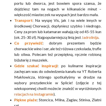
portu lub dworca, jest bowiem spora szansa, że
dojdziesz tam na nogach w kilkanaście minut –
większość miasteczek na wyspach jest bardzo mała.
Transport
: Na wyspę Vis, jak i na wiele innych w
środkowej Chorwacji, dopłyniesz szybko i niedrogo.
Ceny za prom lub katamaran wahają się od 45-55 kun
(ok. 25-30 zł). Najpopularniejszą linią jest
Jadrolinija
.
Co przywieźć
: dobrym prezentem będzie
chorwackie wino i ser, ale też różowa czekolada, trufle
lub oliwa. Polecam też przepiękną, ręcznie robioną
biżuterię z muszelek.
Gdzie szukać inspiracji
: po kulinarne inspiracje
zachęcam was do odwiedzenia kanału na YT Roberta
Makłowicza, którego spotkałyśmy w drodze na
wybory prezydenckie w Splicie! (zdjęcie z tej
wiekopomnej chwili możecie znaleźć w wyróżnionych
relacjach na Instagramie
).
Piękne plaże
:
Stoncica, Milna, Zaglav, Stiniva, Zlatni
rat.