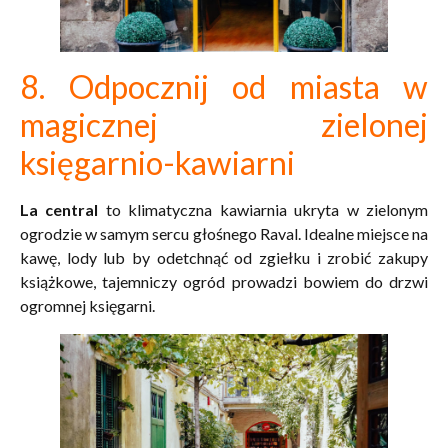
8. Odpocznij od miasta w
magicznej zielonej
księgarnio-kawiarni
La central
to klimatyczna kawiarnia ukryta w zielonym
ogrodzie w samym sercu głośnego Raval. Idealne miejsce na
kawę, lody lub by odetchnąć od zgiełku i zrobić zakupy
książkowe, tajemniczy ogród prowadzi bowiem do drzwi
ogromnej księgarni.