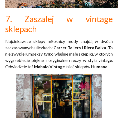
7. Zaszalej w vintage
sklepach
Najciekawsze sklepy miłośnicy mody znajdą w dwóch
zaczarowanych uliczkach:
Carrer
Tallers
i
Riera
Baixa
. To
nie zwykłe lumpeksy, tylko właśnie małe sklepiki, w których
wygrzebiecie piękne i oryginalne rzeczy w stylu vintage.
Odwiedźcie też
Mahalo Vintage
i sieć sklepów
Humana
.