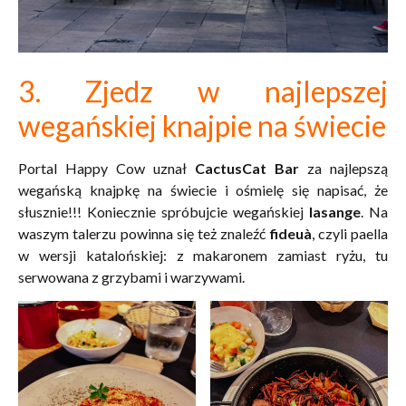
3. Zjedz w najlepszej
wegańskiej knajpie na świecie
Portal Happy Cow uznał
CactusCat Bar
za najlepszą
wegańską knajpkę na świecie i ośmielę się napisać, że
słusznie!!! Koniecznie spróbujcie wegańskiej
lasange
. Na
waszym talerzu powinna się też znaleźć
fideuà
, czyli paella
w wersji katalońskiej: z makaronem zamiast ryżu, tu
serwowana z grzybami i warzywami.