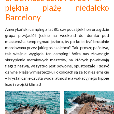
piękna plażę niedaleko
Barcelony
Amerykański camping z lat 80. czy początek horroru, gdzie
grupa przyjaciół jedzie na weekend do domku pod
miastem/na kemping/nad jezioro, by po kolei być brutalnie
mordowana przez jakiegoś szaleńca? Tak, proszę państwa,
tak właśnie wygląda ten camping! Wita nas
złowrogie
skrzypienie metalowych masztów, na których powiewają
flagi z nazwą, wszystko jest powolne, opustoszałe i dosyć
dziwne. Plaże w miasteczku i okolicach są za to nieziemskie
– krystalicznie czysta woda, atmosfera wakacyjnego hippie
luzu i swojski klimat!