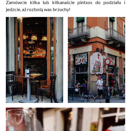
Zamówcie kilka lub kilkanaście
pintxos do podziału i
jedzcie, aż rozbolą was brzuchy!