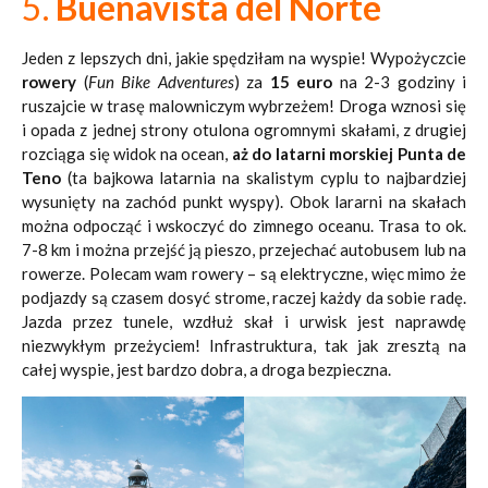
5.
Buenavista del Norte
Jeden z lepszych dni, jakie spędziłam na wyspie! Wypożyczcie
rowery
(
Fun Bike Adventures
) za
15 euro
na 2-3 godziny i
ruszajcie w trasę malowniczym wybrzeżem! Droga wznosi się
i opada z jednej strony otulona ogromnymi skałami, z drugiej
rozciąga się widok na ocean,
aż do latarni morskiej Punta de
Teno
(ta bajkowa latarnia na skalistym cyplu to najbardziej
wysunięty na zachód punkt wyspy). Obok lararni na skałach
można odpocząć i wskoczyć do zimnego oceanu. Trasa to ok.
7-8 km i można przejść ją pieszo, przejechać autobusem lub na
rowerze. Polecam wam rowery – są elektryczne, więc mimo że
podjazdy są czasem dosyć strome, raczej każdy da sobie radę.
Jazda przez tunele, wzdłuż skał i urwisk jest naprawdę
niezwykłym przeżyciem! Infrastruktura, tak jak zresztą na
całej wyspie, jest bardzo dobra, a droga bezpieczna.