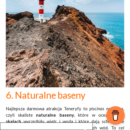
6. Naturalne baseny
Najlepsza darmowa atrakcja Teneryfy to
piscinas naturales
,
czyli skaliste
naturalne baseny
, które w oceanicznych
skałach
wyrzeźbiły wiatr i woda i które dają schronienie
przed silnymi prądami i falami oceanicznych wód. To cel