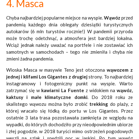
4. Masca
Chyba najbardziej popularne miejsce na wyspie.
Wąwóz
przed
pandemią każdego dnia oblegały dziesiątki turystycznych
autokarów (6 mln turystów rocznie!) W pandemii przyroda
może trochę odetchnąć, a atmosfera jest bardziej lokalna.
Wciąż jednak należy uważać na portfele i nie zostawiać ich
samotnych w samochodach – tego nie zmieniła i chyba nie
zmieni żadna pandemia.
Wioska Masca w masywie Teno jest otoczona
wąwozem z
jednej i klifami Los Gigantes z drugiej
strony. To najbardziej
instagramowy i fotogeniczny punkt na wyspie. Warto
zatrzymać się w
kawiarni La Fuente
z widokiem na
wąwóz,
kaktusy i małe klimatyczne domki
. Do 2018 roku ze
skalistego wąwozu można było zrobić
trekking
do plaży, z
której wracało się łódką do portu w Los Gigantes. Przez
ostatnie 3 lata trasa pozostawała zamknięta ze względu na
wypadki, do których dochodziło przy nieodpowiednim ubiorze
i złej pogodzie. w 2018 turyści mimo ostrzeżeń pogodowych
weszli na szlak i spędzili noc w jaskini. Po tym wąwóz