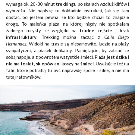
wymaga ok. 20-30 minut
trekkingu
po skałach wzdłuż klifów i
wybrzeża. Nie napiszę tu dokładnie instrukcji, jak się tam
dostać, bo jestem pewna, że kto będzie chciał to znajdzie
drogę. To maleńka plaża, na której nigdy nie spotkałam
żadnego turysty ze względu na
trudne zejście i brak
infrastruktury
. Trekking można zacząć z
Calle Diego
Hernandez
. Widoki na trasie są niesamowite, ludzie na plaży
sympatyczni, a piasek delikatny. Pamiętajcie, by zabrać ze
sobą napoje, a z powrotem wszystkie śmieci.
Plaża jest dzika i
nie ma toalet, sklepów ani koszy na śmieci.
Uważajcie też na
fale
, które potrafią tu być naprawdę spore i silne, a nie ma
tutaj ratowników.