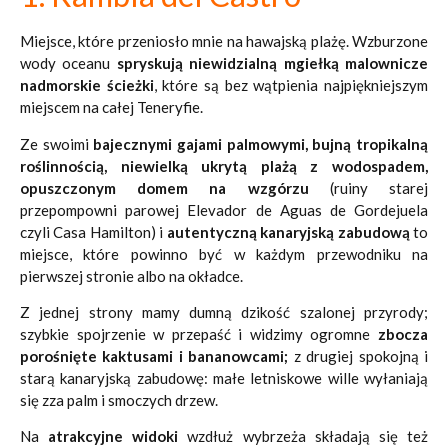
Miejsce, które przeniosło mnie na hawajską plażę. Wzburzone
wody oceanu
spryskują niewidzialną mgiełką malownicze
nadmorskie ścieżki
, które są bez wątpienia najpiękniejszym
miejscem na całej Teneryfie.
Ze swoimi
bajecznymi gajami palmowymi, bujną tropikalną
roślinnością, niewielką ukrytą plażą z wodospadem,
opuszczonym domem na wzgórzu
(ruiny starej
przepompowni parowej Elevador de Aguas de Gordejuela
czyli Casa Hamilton) i
autentyczną kanaryjską zabudową
to
miejsce, które powinno być w każdym przewodniku na
pierwszej stronie albo na okładce.
Z jednej strony mamy dumną dzikość szalonej przyrody;
szybkie spojrzenie w przepaść i widzimy ogromne
zbocza
porośnięte kaktusami i bananowcami;
z drugiej spokojną i
starą kanaryjską zabudowę: małe letniskowe wille wyłaniają
się zza palm i smoczych drzew.
Na
atrakcyjne widoki
wzdłuż wybrzeża składają się też