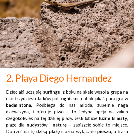
2. Playa Diego Hernandez
Dzieciaki uczą się
surfingu
, z boku na skale wesoła grupa na
oko trzydziestolatków pali
ognisko
, a obok jakaś para gra w
badmintona
. Podbiega do nas młoda, zupełnie naga
dziewczyna, i oferuje piwo – to jedyna opcja na zakup
czegokolwiek na tej dzikiej plaży. Jeśli lubicie
luźne klimaty
,
plaże dla
nudystów
i
naturę
– zapiszcie sobie to miejsce.
Dotrzeć na tę
dziką plażę
można wyłącznie
pieszo
, a trasa