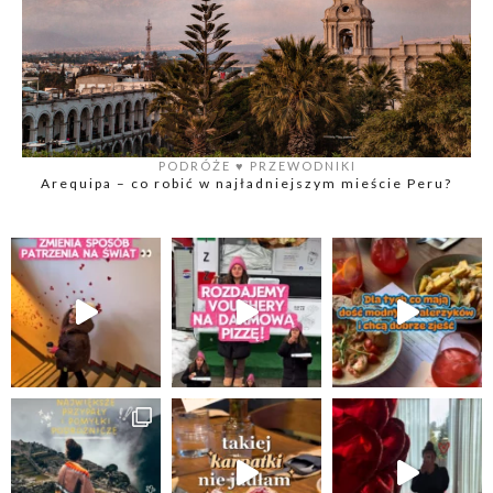
PODRÓŻE
♥️
PRZEWODNIKI
Arequipa – co robić w najładniejszym mieście Peru?