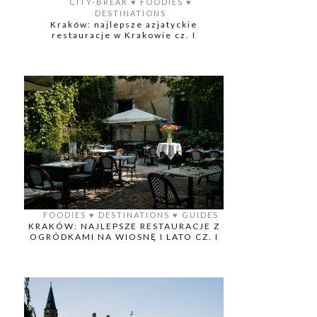
CITY-BREAK
♥️
FOODIES
♥️
DESTINATIONS
Kraków: najlepsze azjatyckie
restauracje w Krakowie cz. I
FOODIES
♥️
DESTINATIONS
♥️
GUIDES
KRAKÓW: NAJLEPSZE RESTAURACJE Z
OGRÓDKAMI NA WIOSNĘ I LATO CZ. I