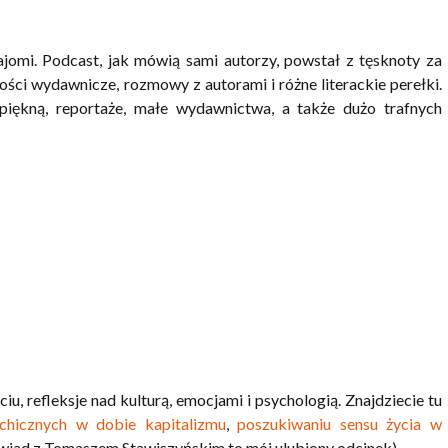
omi. Podcast, jak mówią sami autorzy, powstał z tęsknoty za
ści wydawnicze, rozmowy z autorami i różne literackie perełki.
rę piękną, reportaże, małe wydawnictwa, a także dużo trafnych
 refleksje nad kulturą, emocjami i psychologią. Znajdziecie tu
chicznych w dobie kapitalizmu
,
poszukiwaniu sensu życia w
iad z Tomaszem Stawiszyńskim to mój ulubiony odcinek).