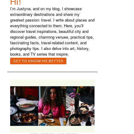
Hi!
I’m Justyna, and on my blog, I showcase
extraordinary destinations and share my
greatest passion: travel. I write about places and
everything connected to them. Here, you’ll
discover travel inspirations, beautiful city and
regional guides, charming venues, practical tips,
fascinating facts, travel-related content, and
photography tips. I also delve into art, history,
books, and TV series that inspire.
GET TO KNOW ME BETTER