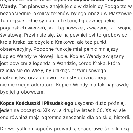
Wandy
. Ten pierwszy znajduje się w dzielnicy Podgórze w
bezpośredniej okolicy terenów byłego obozu w Płaszowie.
To miejsce pełne symboli i historii, tej dawnej pełnej
pogańskich wierzeń, jak i tej nowszej, związanej z II wojną
światową. Przyjmuje się, że najpewniej był to grobowiec
króla Kraka, założyciela Krakowa, ale też punkt
obserwacyjny. Podobne funkcje miał pełnić mniejszy
kopiec Wandy w Nowej Hucie. Kopiec Wandy związany
jest bowiem z legendą o Wandzie, córce Kraka, która
rzuciła się do Wisły, by uniknąć przymusowego
małżeństwa oraz gniewu i zemsty odrzuconego
niemieckiego adoratora. Kopiec Wandy ma tak naprawdę
być jej grobowcem.
Kopce Kościuszki i Piłsudskiego
usypano dużo później,
jeden na początku XIX w., a drugi w latach 30. XX w. ale
one również mają ogromne znaczenie dla polskiej historii.
Do wszystkich kopców prowadzą spacerowe ścieżki i są