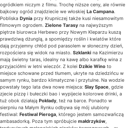
ogródkiem niczym z filmu. Trochę niższe ceny, ale równie
bajkowy ogród znajdziecie we włoskiej
La Campana
.
Pobliska
Dynia
przy Krupniczej także kusi niesamowitym
filmowym ogrodem.
Zielone Tarasy
na najwyższym
piętrze biurowca Herbewo przy Nowym Kleparzu kuszą
prawdziwą dżunglą, a spomiędzy roślin i kwiatów które
dają przyjemny chłód pod parasolem w słoneczny dzień,
rozpościera się widok na miasto.
Szklanki
na Kazimierzu
mają świetny taras, idealny na kawę albo karafkę wina z
przyjaciółmi w letni wieczór. Z kolei
Dzikie Wino
to
miejsce schowane przed tłumem, ukryte na dziedzińcu w
samym rynku, bardzo klimatyczne i przytulne. Na wodzie
powstały tego lata dwa nowe miejsca:
Slay Space
, gdzie
zjecie pizzę i bułeczki bao i wypijecie kolorowe drinki, a
tuż obok działają
Pokłady
, też na barce. Ponadto w
sierpniu na Małym Rynku odbywa się mój ulubiony
festiwal:
Festiwal Pieroga
, którego jestem samozwańczą
ambasadorką. Poza tym spróbujcie
małdrzyków
,