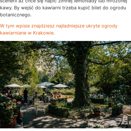
scenerii aż chce się napić zimnej lemoniady lub mrożonej
kawy. By wejść do kawiarni trzeba kupić bilet do ogrodu
botanicznego.
W tym wpisie znajdziesz najładniejsze ukryte ogrody
kawiarniane w Krakowie.