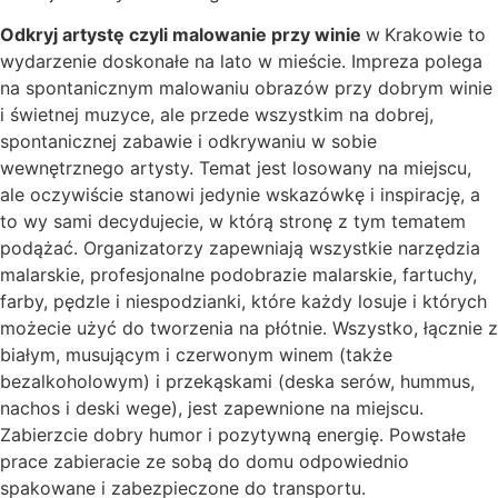
Odkryj artystę czyli malowanie przy winie
w
Krakowie to
wydarzenie doskonałe na lato w mieście. Impreza polega
na spontanicznym malowaniu obrazów przy dobrym winie
i świetnej muzyce, ale przede wszystkim na dobrej,
spontanicznej zabawie i odkrywaniu w sobie
wewnętrznego artysty. Temat jest losowany na miejscu,
ale oczywiście stanowi jedynie wskazówkę i inspirację, a
to wy sami decydujecie, w którą stronę z tym tematem
podążać. Organizatorzy zapewniają wszystkie narzędzia
malarskie, profesjonalne podobrazie malarskie, fartuchy,
farby, pędzle i niespodzianki, które każdy losuje i których
możecie użyć do tworzenia na płótnie. Wszystko, łącznie z
białym, musującym i czerwonym winem (także
bezalkoholowym) i przekąskami (deska serów, hummus,
nachos i deski wege), jest zapewnione na miejscu.
Zabierzcie dobry humor i pozytywną energię. Powstałe
prace zabieracie ze sobą do domu odpowiednio
spakowane i zabezpieczone do transportu.