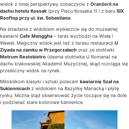
widok z innej perspektywy zobaczycie z
Oranżerii na
dachu hotelu Kossak
(przy Placu Kossaka 1) i z baru
SIX
Rooftop przy ul. św. Sebastiana
.
Na śniadanie z widokiem wybierzcie się do muzealnej
kawiarni
Cafe Manggha
– taras wychodzi na Wisłę i
Wawel. Magiczny widok jest też z tarasu restauracji
U
Ziyada na zamku w Przegorzałach
oraz ze stołówki
Metrum Restobistro
(dawna stołówka U Romana) na
dachu krakowskiej Akademii Muzycznej, skąd rozciąga się
prześliczny widok na rynek.
Miłośnikom klasyki i sztuki polecam
kawiarnię Szał na
Sukiennicach
z widokiem na Bazylikę Mariacką i płytę
rynku. Można stąd obserwować życie toczące się na dole
i podziwiać stare kolorowe kamienice.