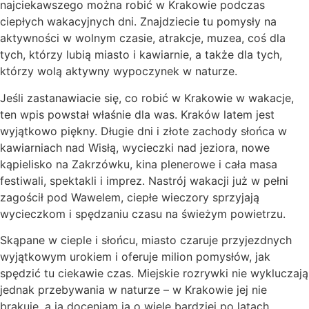
najciekawszego można robić w Krakowie podczas
ciepłych wakacyjnych dni. Znajdziecie tu pomysły na
aktywności w wolnym czasie, atrakcje, muzea, coś dla
tych, którzy lubią miasto i kawiarnie, a także dla tych,
którzy wolą aktywny wypoczynek w naturze.
Jeśli zastanawiacie się, co robić w Krakowie w wakacje,
ten wpis powstał właśnie dla was. Kraków latem jest
wyjątkowo piękny. Długie dni i złote zachody słońca w
kawiarniach nad Wisłą, wycieczki nad jeziora, nowe
kąpielisko na Zakrzówku, kina plenerowe i cała masa
festiwali, spektakli i imprez. Nastrój wakacji już w pełni
zagościł pod Wawelem, ciepłe wieczory sprzyjają
wycieczkom i spędzaniu czasu na świeżym powietrzu.
Skąpane w cieple i słońcu, miasto czaruje przyjezdnych
wyjątkowym urokiem i oferuje milion pomysłów, jak
spędzić tu ciekawie czas. Miejskie rozrywki nie wykluczają
jednak przebywania w naturze – w Krakowie jej nie
brakuje, a ja doceniam ją o wiele bardziej po latach