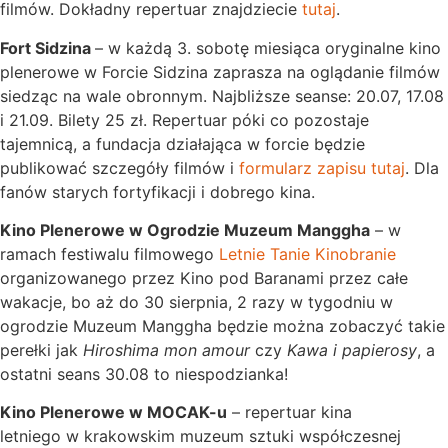
filmów. Dokładny repertuar znajdziecie
tutaj
.
Fort Sidzina
– w każdą 3. sobotę miesiąca oryginalne kino
plenerowe w Forcie Sidzina zaprasza na oglądanie filmów
siedząc na wale obronnym. Najbliższe seanse: 20.07, 17.08
i 21.09. Bilety 25 zł. Repertuar póki co pozostaje
tajemnicą, a fundacja działająca w forcie będzie
publikować szczegóły filmów i
formularz zapisu tutaj
. Dla
fanów starych fortyfikacji i dobrego kina.
Kino Plenerowe w Ogrodzie Muzeum Manggha
– w
ramach festiwalu filmowego
Letnie Tanie Kinobranie
organizowanego przez Kino pod Baranami przez całe
wakacje, bo aż do 30 sierpnia, 2 razy w tygodniu w
ogrodzie Muzeum Manggha będzie można zobaczyć takie
perełki jak
Hiroshima mon amour
czy
Kawa i papierosy
, a
ostatni seans 30.08 to niespodzianka!
Kino Plenerowe w MOCAK-u
– repertuar kina
letniego w krakowskim muzeum sztuki współczesnej