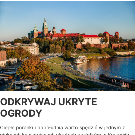
ODKRYWAJ UKRYTE
OGRODY
Ciepłe poranki i popołudnia warto spędzić w jednym z
pięknych kawiarnianych ukrytych ogródków w Krakowie.