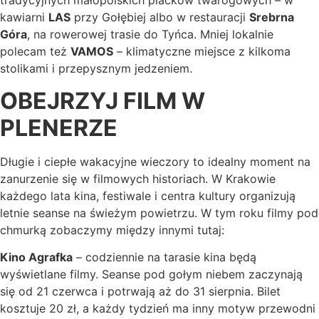
tradycyjnych małopolskich placków twarogowych – w
kawiarni
LAS
przy Gołębiej albo w restauracji
Srebrna
Góra
, na rowerowej trasie do Tyńca. Mniej lokalnie
polecam też
VAMOS
– klimatyczne miejsce z kilkoma
stolikami i przepysznym jedzeniem.
OBEJRZYJ FILM W
PLENERZE
Długie i ciepłe wakacyjne wieczory to idealny moment na
zanurzenie się w filmowych historiach. W Krakowie
każdego lata kina, festiwale i centra kultury organizują
letnie seanse na świeżym powietrzu. W tym roku filmy pod
chmurką zobaczymy między innymi tutaj:
Kino Agrafka
– codziennie na tarasie kina będą
wyświetlane filmy. Seanse pod gołym niebem zaczynają
się od 21 czerwca i potrwają aż do 31 sierpnia. Bilet
kosztuje 20 zł, a każdy tydzień ma inny motyw przewodni